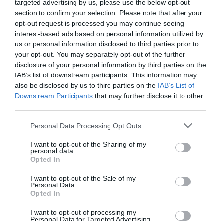
targeted advertising by us, please use the below opt-out
section to confirm your selection. Please note that after your
opt-out request is processed you may continue seeing
interest-based ads based on personal information utilized by
us or personal information disclosed to third parties prior to
your opt-out. You may separately opt-out of the further
disclosure of your personal information by third parties on the
IAB’s list of downstream participants. This information may
also be disclosed by us to third parties on the
IAB’s List of
Downstream Participants
that may further disclose it to other
third parties.
Personal Data Processing Opt Outs
Εκπόνηση πτυχιακής εργασίας: Από το μηδέν
έως την τελική παράδοση
I want to opt-out of the Sharing of my
personal data.
Παρ 25 Ιουλίου 2025
Opted In
I want to opt-out of the Sale of my
Personal Data.
Opted In
I want to opt-out of processing my
Personal Data for Targeted Advertising.