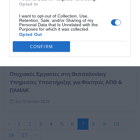
Opted In
I want to opt-out of Collection, Use,
Retention, Sale, and/or Sharing of my
Personal Data that Is Unrelated with the
Purposes for which it was collected.
Opted Out
CONFIRM
Πτυχιακές Εργασίες στη Θεσσαλονίκη:
Υπηρεσίες Υποστήριξης για Φοιτητές ΑΠΘ &
ΠΑΜΑΚ
Δευ 21 Ιουλίου 2025
‹
1
2
3
4
5
6
7
8
9
10
...
16
17
›