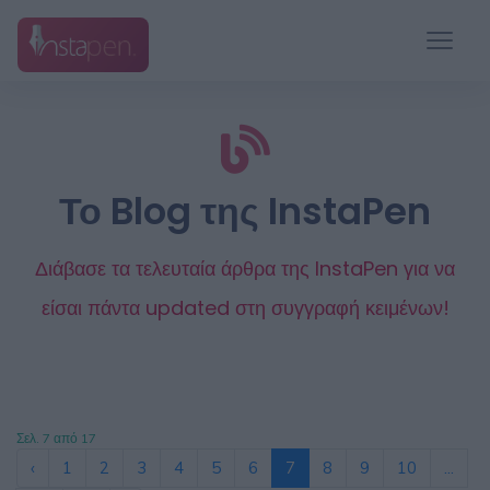
Το Blog της InstaPen
Διάβασε τα τελευταία άρθρα της InstaPen για να
είσαι πάντα updated στη συγγραφή κειμένων!
Σελ. 7 από 17
‹
1
2
3
4
5
6
7
8
9
10
...