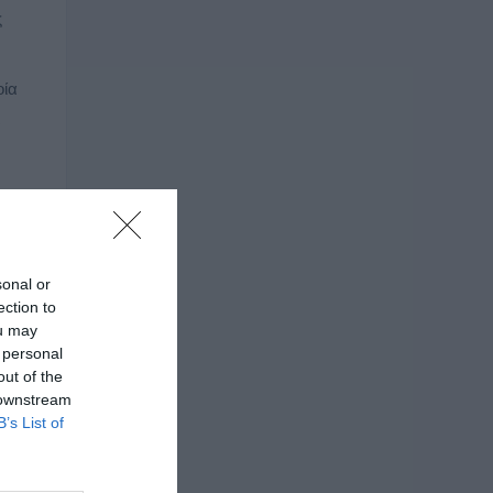
ς
οία
.
sonal or
ection to
ou may
 personal
πεζα
out of the
 downstream
B’s List of
ελία