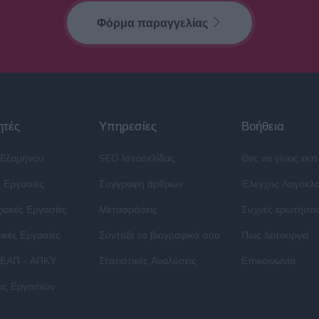
Φόρμα παραγγελίας
ητές
Υπηρεσίες
Βοήθεια
 Εξαμήνου
SEO Ιστοσελίδας
Θες να γίνεις εκ
ς Εργασίες
Συγγραφή άρθρων
Έλεγχος Λογοκλ
ιακές Εργασίες
Μεταφράσεις
Συχνές ερωτήσει
ικές Εργασίες
Σύνταξε το βιογραφικό σου
Πως λειτουργεί
 ΕΑΠ - ΑΠΚΥ
Στατιστικές Αναλύσεις
Επικοινωνία
ις Εργασιών