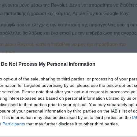
γίνονται μόνο μέσω της Revolut. Δεν είναι απαραίτητο να διαθέτει
 πιστωτικής ή χρεωστικής κάρτας, Apple Pay και Google Pay.
 προφίλ σου να ελέγχεις την κατάσταση της παραγγελίας σου, η οπ
 Παράλληλα, θα λάβεις και ένα email με την επιβεβαίωση της αγοράς
ται μέσω Revolut, ώστε η InstaPen να μην έχει πρόσβαση στα
κ.λ.π.).
-
Do Not Process My Personal Information
to opt-out of the sale, sharing to third parties, or processing of your per
formation for targeted advertising by us, please use the below opt-out s
r selection. Please note that after your opt-out request is processed y
eing interest-based ads based on personal information utilized by us or
ής στην ομάδα της InstaPen είναι να διαθέτει λογαριασμό σε τρά
disclosed to third parties prior to your opt-out. You may separately opt-
losure of your personal information by third parties on the IAB’s list of
ότητα συναλλαγών με άλλον τρόπο, για λόγους ασφαλείας.
. This information may also be disclosed by us to third parties on the
IA
ση του 100% της εργασίας και την παράδοσή της στον πελάτη.
Participants
that may further disclose it to other third parties.
ο αρμόδιο τμήμα της InstaPen. Για να πληρωθείς για κάθε παραγγ