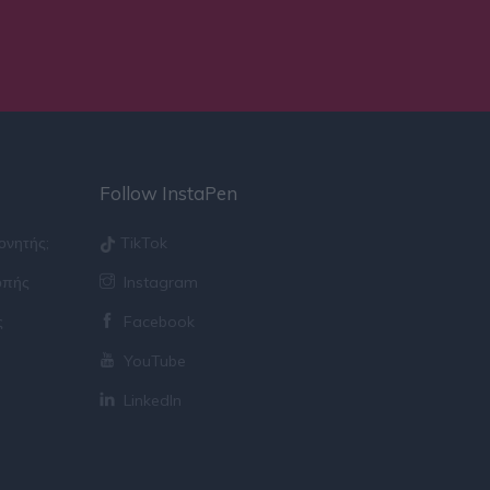
Follow InstaPen
πονητής;
TikTok
οπής
Instagram
ς
Facebook
YouTube
LinkedIn