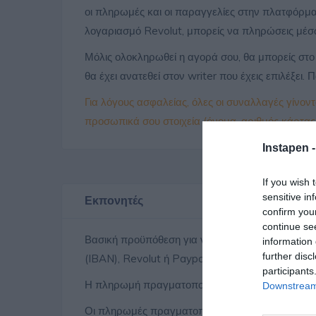
οι πληρωμές και οι παραγγελίες στην πλατφόρμα 
λογαριασμό Revolut, μπορείς να πληρώσεις μέσω
Μόλις ολοκληρωθεί η αγορά σου, θα μπορείς στο
θα έχει ανατεθεί στον writer που έχεις επιλέξει.
Για λόγους ασφαλείας, όλες οι συναλλαγές γίνον
προσωπικά σου στοιχεία (όνομα, αριθμός κάρτας, 
Instapen 
If you wish 
sensitive in
Εκπονητές
confirm you
continue se
Βασική προϋπόθεση για να ενταχθεί ένας εκπονητ
information 
further disc
(IBAN), Revolut ή Paypal. Δεν υπάρχει η δυνατ
participants
Η πληρωμή πραγματοποιείται μετά την ολοκλήρω
Downstream 
Οι πληρωμές πραγματοποιούνται αυτόματα από τ