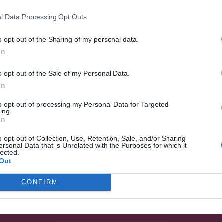
l Data Processing Opt Outs
υ χρονικού πλαισίου που έχει οριστεί από τον πελάτη.
o opt-out of the Sharing of my personal data.
τερο από τα εκάστοτε επιτρεπτά ακαδημαϊκά όρια
In
 απαιτήσεις πελάτη. Τυχόν άλλες διορθώσεις, προσθήκες που δεν έ
o opt-out of the Sale of my Personal Data.
ουργία νέας παραγγελίας.
In
τοιχεία σχετικά με το λογαριασμό σου.
to opt-out of processing my Personal Data for Targeted
ing.
In
o opt-out of Collection, Use, Retention, Sale, and/or Sharing
ersonal Data that Is Unrelated with the Purposes for which it
lected.
Out
CONFIRM
Κάνε την παραγγελία σου τώρα!
Πάρε δωρεάν κοστολόγηση για την εργασία σου