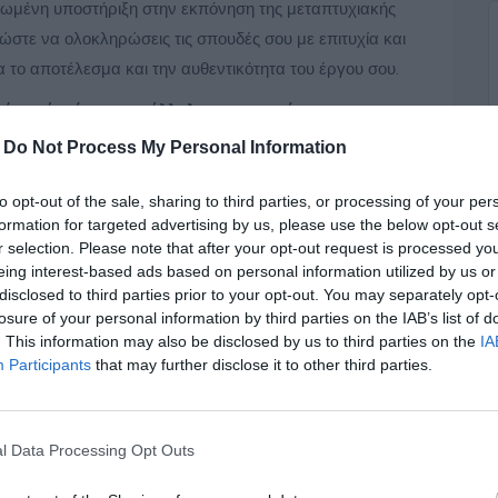
ρωμένη υποστήριξη στην εκπόνηση της μεταπτυχιακής
ώστε να ολοκληρώσεις τις σπουδές σου με επιτυχία και
ια το αποτέλεσμα και την αυθεντικότητα του έργου σου.
εσύ ποιός είναι ο κατάλληλος εκπονητής
για τη
να αγοράσεις την προσφορά!
-
Do Not Process My Personal Information
to opt-out of the sale, sharing to third parties, or processing of your per
formation for targeted advertising by us, please use the below opt-out s
r selection. Please note that after your opt-out request is processed y
eing interest-based ads based on personal information utilized by us or
disclosed to third parties prior to your opt-out. You may separately opt-
losure of your personal information by third parties on the IAB’s list of
. This information may also be disclosed by us to third parties on the
IA
ατφόρμα μας, θα λάβεις προσφορές από εκπονητές με
Participants
that may further disclose it to other third parties.
σου, ώστε να επιλέξεις τον/τον κατάλληλο/η για ’σενα.
ήρια
τους συντάκτες και τους εκπονητές μας, ώστε να
ραδοτέο που θα λάβεις θα διακρίνεται για την
l Data Processing Opt Outs
ην πρωτοτυπία του