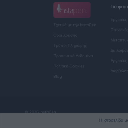
Για φοιτ
Εργασίες
Σχετικά με την InstaPen
Πτυχιακέ
Όροι Χρήσης
Μεταπτυχ
Τρόποι Πληρωμής
Διπλωματ
Προσωπικά Δεδομένα
Εργασίες
Πολιτική Cookies
Διορθώσε
Blog
© 2026 InstaPen
Η ιστοσελίδα μ