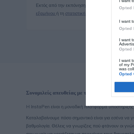
I want t
Εκτός από την εκπόνηση της πτυχιακής σου εργ
Opted 
εξαμήνου
ή τη
στατιστική ανάλυση
για τα αποτελ
I want t
Opted 
I want 
Advertis
Opted 
I want t
of my P
was col
Opted 
Συνομιλείς απευθείας με τον εκπονητή, χωρίς 
H InstaPen είναι η μοναδική πλατφόρμα υποστήριξης
Καταλαβαίνουμε πόσο σημαντικό είναι για εσένα να γνω
βαθμολογία. Θέλεις να γνωρίζεις πού φτάνουν οι γνώσ
σου χωρίς να χρειάζεται να περιμένεις τους διαμεσολ