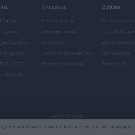
ητές
Υπηρεσίες
Βοήθεια
 Εξαμήνου
SEO Ιστοσελίδας
Θες να γίνεις εκ
ς Εργασίες
Συγγραφή άρθρων
Έλεγχος Λογοκλ
ιακές Εργασίες
Μεταφράσεις
Συχνές ερωτήσει
ικές Εργασίες
Σύνταξε το βιογραφικό σου
Πως λειτουργεί
 ΕΑΠ - ΑΠΚΥ
Στατιστικές Αναλύσεις
Επικοινωνία
ις Εργασιών
+30 2114117517
ας χρησιμοποιεί cookies για να βελτιώσει την εμπειρία περιήγησής 