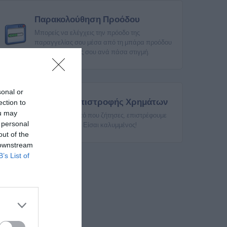
Παρακολούθηση Προόδου
Μπορείς να ελέγχεις την πρόοδο της
παραγγελίας σου μέσα από τη μπάρα προόδου
της παραγγελίας σου ανά πάσα στιγμή.
sonal or
Εγγύηση Επιστροφής Χρημάτων
ection to
ou may
Αν δε λάβεις αυτό που ζήτησες, επιστρέφουμε
 personal
τα χρήματά σου. Είσαι καλυμμένος!
out of the
 downstream
B’s List of