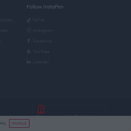
Follow InstaPen
πονητής;
TikTok
οπής
Instagram
ς
Facebook
YouTube
LinkedIn
Secure payments by
Revolut
σας.
Αποδοχή