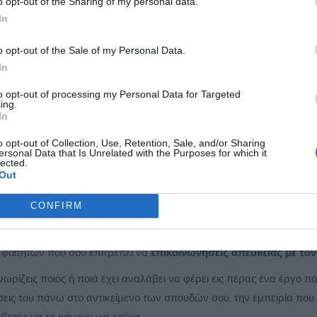
o opt-out of the Sharing of my personal data.
ασίας, μπορούμε να αναλάβουμε και την
εργασία
In
έσματα της έρευνάς σου.
o opt-out of the Sale of my Personal Data.
In
to opt-out of processing my Personal Data for Targeted
ing.
In
o opt-out of Collection, Use, Retention, Sale, and/or Sharing
ersonal Data that Is Unrelated with the Purposes for which it
lected.
Out
CONFIRM
διαμεσολαβητές!
 φοιτητών που σου επιτρέπει να
επικοινωνήσεις απευθείας με το
ρίζεις ποιός ή ποιά έχει αναλάβει να φέρει εις πέρας ένα έργο που
εις του πάνω στο αντικείμενο των σπουδών σου, την εμπειρία που δι
αβητές να το κάνουν για εσένα.