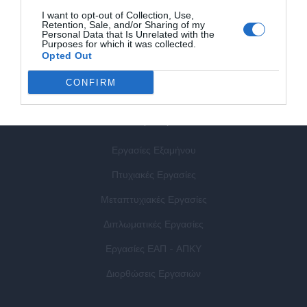
Τρόποι Πληρωμής
I want to opt-out of Collection, Use,
Retention, Sale, and/or Sharing of my
Προσωπικά Δεδομένα
Personal Data that Is Unrelated with the
Purposes for which it was collected.
Πολιτική Cookies
Opted Out
Blog
CONFIRM
Για φοιτητές
Εργασίες Εξαμήνου
Πτυχιακές Εργασίες
Μεταπτυχιακές Εργασίες
Διπλωματικές Εργασίες
Εργασίες ΕΑΠ - ΑΠΚΥ
Διορθώσεις Εργασιών