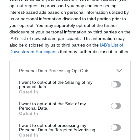
opt-out request is processed you may continue seeing
interest-based ads based on personal information utilized by
us or personal information disclosed to third parties prior to
Κάνε την παραγγελία σου τώρα!
your opt-out. You may separately opt-out of the further
disclosure of your personal information by third parties on the
Πάρε δωρεάν κοστολόγηση για την εργασία σου
IAB’s list of downstream participants. This information may
also be disclosed by us to third parties on the
IAB’s List of
Downstream Participants
that may further disclose it to other
Φόρμα παραγγελίας
third parties.
Personal Data Processing Opt Outs
I want to opt-out of the Sharing of my
personal data.
Opted In
I want to opt-out of the Sale of my
Personal Data.
Opted In
Σχετικά με την InstaPen
I want to opt-out of processing my
Personal Data for Targeted Advertising.
Όροι Χρήσης
Opted In