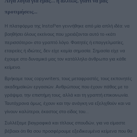
Λίγα λόγια για εμάς… ή αλλιώς, γιατί να μας
προτιμήσεις...
Η πλατφόρμα της InstaPen γεννήθηκε από μία απλή ιδέα: να
βοηθήσει όλους εκείνους που χρειάζονται αυτό το «κάτι
περισσότερο» στο γραπτό λόγο. Φοιτητές ή επαγγελματίες,
εταιρείες ή ιδιώτες, δεν είχε καμία σημασία. Σημασία είχε να
έχουμε στο δυναμικό μας τον κατάλληλο άνθρωπο για κάθε
κείμενο.
Βρήκαμε τους copywriters, τους μεταφραστές, τους εκπονητές
ακαδημαϊκών εργασιών. Ανθρώπους που έχουν πάθος με το
γράψιμο, την επιστήμη τους, αλλά και τη γραπτή επικοινωνία.
Ταυτόχρονα όμως, έχουν και την ανάγκη να εξελιχθούν και να
γίνουν καλύτεροι, έκαστος στο είδος του…
Συλλέξαμε βιογραφικά και τίτλους σπουδών, για να είμαστε
βέβαιοι ότι θα σου προσφέρουμε εξειδικευμένα κείμενα που θα