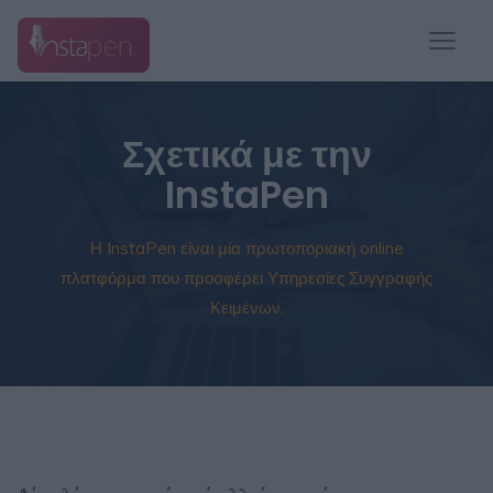
Σχετικά με την
InstaPen
Η InstaPen είναι μία πρωτοποριακή online
πλατφόρμα που προσφέρει Υπηρεσίες Συγγραφής
Κειμένων.