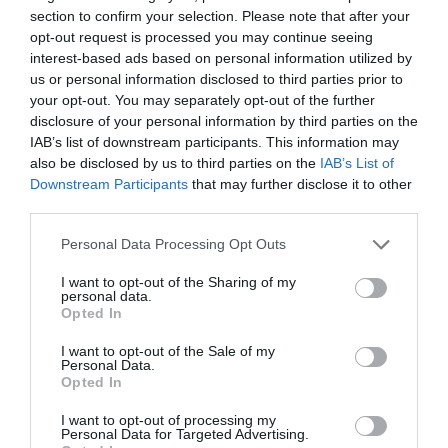
μεγαλούπολη, σε όλους όσοι επιθυμούν να εξελιχθούν και να
section to confirm your selection. Please note that after your
κερδίσουν χρήματα από τις γνώσεις ή/και την εμπειρία τους.
opt-out request is processed you may continue seeing
interest-based ads based on personal information utilized by
Δε γράφουμε εμείς τα κείμενα σου. Έχουμε όμως τον
us or personal information disclosed to third parties prior to
κατάλληλο άνθρωπο που θα το κάνει για εσένα, ανάμεσα στα
your opt-out. You may separately opt-out of the further
πολλά και δημιουργικά μας μέλη. Η εξειδίκευση τους δεν είναι
disclosure of your personal information by third parties on the
IAB’s list of downstream participants. This information may
απλά αναγκαία, αλλά επιτακτική. Γι’ αυτό δε θα επιτρέψουμε
also be disclosed by us to third parties on the
IAB’s List of
ποτέ σε κάποιον ν’ αναλάβει ένα έργο που δεν αντιστοιχεί
Downstream Participants
that may further disclose it to other
στον τομέα σπουδών του ή την επαγγελματική του κατάρτιση.
third parties.
Στόχος μας είναι να σου προσφέρουμε αυτό που πραγματικά
Personal Data Processing Opt Outs
χρειάζεσαι: υψηλής ποιότητας κειμενογραφικό περιεχόμενο και
100% αυθεντικό.
I want to opt-out of the Sharing of my
personal data.
Opted In
I want to opt-out of the Sale of my
Personal Data.
Opted In
I want to opt-out of processing my
Personal Data for Targeted Advertising.