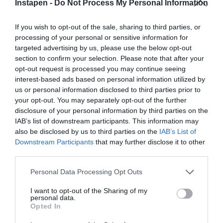
Instapen -
Do Not Process My Personal Information
ποιός ή ποιά έχει αναλάβει να φέρει εις πέρας ένα έργο που
θα καθορίσει το πτυχίο σου, αλλά και την τελική σου
If you wish to opt-out of the sale, sharing to third parties, or
βαθμολογία. Θέλεις να γνωρίζεις πού φτάνουν οι γνώσεις του
processing of your personal or sensitive information for
πάνω στο αντικείμενο των σπουδών σου, την εμπειρία που
targeted advertising by us, please use the below opt-out
section to confirm your selection. Please note that after your
διαθέτει, αλλά και να μπορείς να λύσεις τις απορίες σου χωρίς
opt-out request is processed you may continue seeing
να χρειάζεται να περιμένεις τους διαμεσολαβητές να το
interest-based ads based on personal information utilized by
κάνουν για εσένα.
us or personal information disclosed to third parties prior to
your opt-out. You may separately opt-out of the further
Μπορείς να επικοινωνείς με τον εκπονητή της πτυχιακής σου
disclosure of your personal information by third parties on the
μέσω chat 24/7/365, ενώ παράλληλα θα ενημερώνεσαι για
IAB’s list of downstream participants. This information may
την εξέλιξη του έργου μέσα από την ειδική μπάρα προόδου
also be disclosed by us to third parties on the
IAB’s List of
Downstream Participants
that may further disclose it to other
που υπάρχει στην παραγγελία σου. Θυμήσου μόνο, ότι
third parties.
απαγορεύεται η ανταλλαγή προσωπικών δεδομένων, ώστε να
διασφαλίσουμε τόσο την ανωνυμία, όσο και την ασφάλεια
Personal Data Processing Opt Outs
όλων των μελών μας.
I want to opt-out of the Sharing of my
personal data.
Opted In