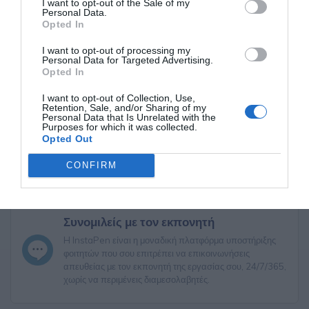
I want to opt-out of the Sale of my
Personal Data.
Opted In
I want to opt-out of processing my
Ψάχνεις Εκπονητή για την Πτυχιακή
Personal Data for Targeted Advertising.
Opted In
Εργασία σου;
I want to opt-out of Collection, Use,
Retention, Sale, and/or Sharing of my
Personal Data that Is Unrelated with the
Purposes for which it was collected.
Κάνε την παραγγελία σου τώρα!
Opted Out
CONFIRM
Συνομιλείς με τον εκπονητή
H InstaPen είναι η μοναδική πλατφόρμα υποστήριξης
φοιτητών που σου επιτρέπει να επικοινωνήσεις
απευθείας με τον εκπονητή της εργασίας σου, 24/7/365,
χωρίς να περιμένεις διαμεσολαβητές.