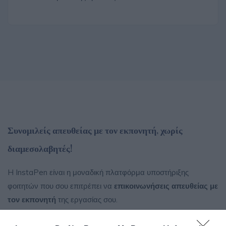
Συνομιλείς απευθείας με τον εκπονητή, χωρίς
διαμεσολαβητές!
H InstaPen είναι η μοναδική πλατφόρμα υποστήριξης
φοιτητών που σου επιτρέπει να
επικοινωνήσεις απευθείας με
τον εκπονητή
της εργασίας σου.
Καταλαβαίνουμε πόσο σημαντικό είναι για εσένα να γνωρίζεις