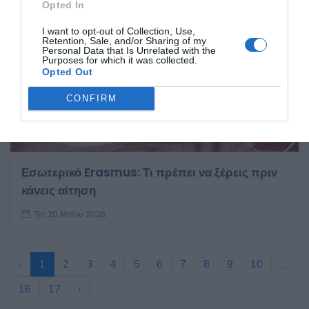
Opted In
I want to opt-out of Collection, Use,
Retention, Sale, and/or Sharing of my
Personal Data that Is Unrelated with the
Purposes for which it was collected.
Opted Out
CONFIRM
Εσωτερικό Erasmus: Τι πρέπει να ξέρεις πριν
κάνεις αίτηση
Τετ 20 Μαΐου 2026
‹
1
2
3
4
5
6
7
8
9
10
...
16
17
›