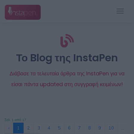
Το Blog της InstaPen
Διάβασε τα τελευταία άρθρα της InstaPen για να
είσαι πάντα updated στη συγγραφή κειμένων!
Σελ. 1 από 17
‹
1
2
3
4
5
6
7
8
9
10
...