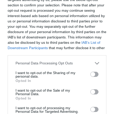
section to confirm your selection. Please note that after your
opt-out request is processed you may continue seeing
interest-based ads based on personal information utilized by
us or personal information disclosed to third parties prior to
your opt-out. You may separately opt-out of the further
disclosure of your personal information by third parties on the
IAB’s list of downstream participants. This information may
also be disclosed by us to third parties on the
IAB’s List of
Downstream Participants
that may further disclose it to other
third parties.
Εξεταστική περίοδος: Πώς να οργανώσεις
Personal Data Processing Opt Outs
σωστά το διάβασμα και τις φοιτητικές σου
I want to opt-out of the Sharing of my
υποχρεώσεις
personal data.
Opted In
Τρι 02 Ιουνίου 2026
I want to opt-out of the Sale of my
Personal Data.
Opted In
I want to opt-out of processing my
Personal Data for Targeted Advertising.