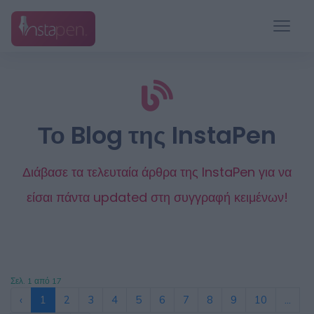
Το Blog της InstaPen
Διάβασε τα τελευταία άρθρα της InstaPen για να
είσαι πάντα updated στη συγγραφή κειμένων!
Σελ. 1 από 17
‹
1
2
3
4
5
6
7
8
9
10
...