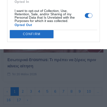
Opted In
I want to opt-out of Collection, Use,
Retention, Sale, and/or Sharing of my
Personal Data that Is Unrelated with the
Purposes for which it was collected.
Opted Out
CONFIRM
Εσωτερικό Erasmus: Τι πρέπει να ξέρεις πριν
κάνεις αίτηση
Τετ 20 Μαΐου 2026
‹
1
2
3
4
5
6
7
8
9
10
...
16
17
›