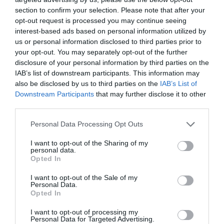
section to confirm your selection. Please note that after your
opt-out request is processed you may continue seeing
interest-based ads based on personal information utilized by
us or personal information disclosed to third parties prior to
your opt-out. You may separately opt-out of the further
disclosure of your personal information by third parties on the
IAB’s list of downstream participants. This information may
also be disclosed by us to third parties on the
IAB’s List of
Downstream Participants
that may further disclose it to other
third parties.
Εξεταστική περίοδος: Πώς να οργανώσεις
Personal Data Processing Opt Outs
σωστά το διάβασμα και τις φοιτητικές σου
I want to opt-out of the Sharing of my
υποχρεώσεις
personal data.
Opted In
Τρι 02 Ιουνίου 2026
I want to opt-out of the Sale of my
Personal Data.
Opted In
I want to opt-out of processing my
Personal Data for Targeted Advertising.