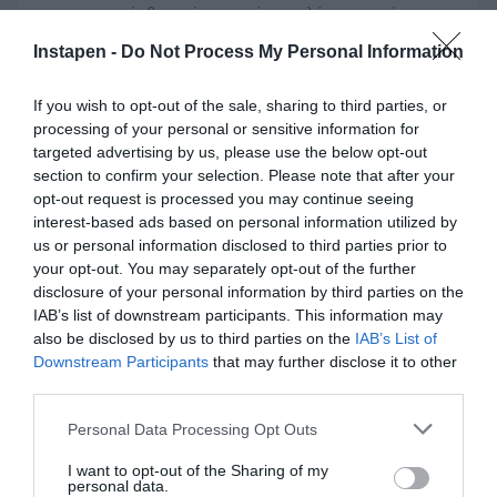
χρησιμοποιείς θα πρέπει να είναι πολύ στοχευμένες και 
η γνώσεις σου να έρχονται στην επιφάνεια κάπως 
Instapen -
Do Not Process My Personal Information
«αυτοματοποιημένα». Δεν είναι μόνο η ταχύτητα που 
If you wish to opt-out of the sale, sharing to third parties, or
έχει σημασία, αλλά και η ακρίβεια. Ναι, μπορεί να 
processing of your personal or sensitive information for
φαίνεται χρονοβόρο στην αρχή, αλλά πώς θα ένιωθες 
targeted advertising by us, please use the below opt-out
αν μέσα από αυτή τη διαδικασία διαπίστωνες ότι 
section to confirm your selection. Please note that after your
opt-out request is processed you may continue seeing
γνωρίζεις πολύ περισσότερα από όσα νομίζεις; 
interest-based ads based on personal information utilized by
us or personal information disclosed to third parties prior to
Αυτά είναι μόνο μερικά βασικά tips. Η αλήθεια είναι ότι 
your opt-out. You may separately opt-out of the further
μία αναδρομή σε προηγούμενες εξεταστικές, θα σου 
disclosure of your personal information by third parties on the
δώσει τις απαντήσεις που χρειάζεσαι. Η αναδρομή για 
IAB’s list of downstream participants. This information may
also be disclosed by us to third parties on the
IAB’s List of
το πώς αντιμετώπισες κάθε εξεταστική περίοδο και αν 
Downstream Participants
that may further disclose it to other
είχες το επιθυμητό αποτέλεσμα κάθε φορά, είναι καλή 
third parties.
μόνο εάν είναι εποικοδομητική. Η δική σου λίστα σου 
Personal Data Processing Opt Outs
μπορεί να φαίνεται διαφορετική, αλλά, σε κάθε 
περίπτωση, μπορεί να αποτελέσει έμπνευση για 
I want to opt-out of the Sharing of my
personal data.
βελτίωση αντί για πηγή δυσαρέσκειας.